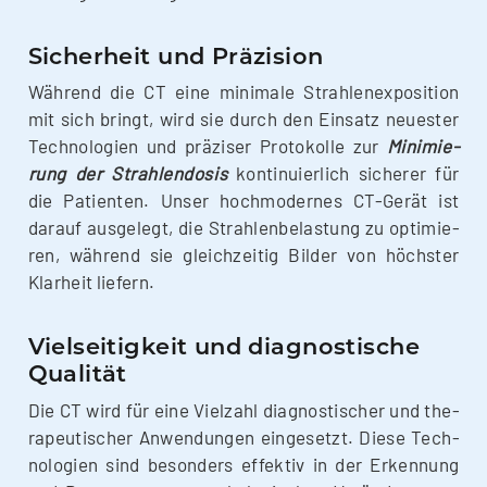
Sicherheit und Präzision
Wäh­rend die CT eine mini­ma­le Strah­len­ex­po­si­ti­on
mit sich bringt, wird sie durch den Ein­satz neu­es­ter
Tech­no­lo­gien und prä­zi­ser Pro­to­kol­le zur
Mini­mie­
rung der Strah­len­do­sis
kon­ti­nu­ier­lich siche­rer für
die Pati­en­ten. Unser hoch­mo­der­nes CT-Gerät ist
dar­auf aus­ge­legt, die Strah­len­be­las­tung zu opti­mie­
ren, wäh­rend sie gleich­zei­tig Bil­der von höchs­ter
Klar­heit liefern.
Vielseitigkeit und diagnostische
Qualität
Die CT wird für eine Viel­zahl dia­gnos­ti­scher und the­
ra­peu­ti­scher Anwen­dun­gen ein­ge­setzt. Die­se Tech­
no­lo­gien sind beson­ders effek­tiv in der Erken­nung