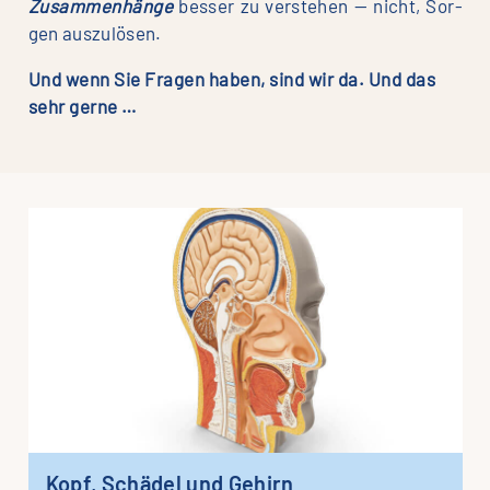
Zusam­men­hän­ge
bes­ser zu ver­ste­hen — nicht, Sor­
gen auszulösen.
Und wenn Sie Fra­gen haben, sind wir da. Und das
sehr gerne …
Kopf, Schä­del und Gehirn