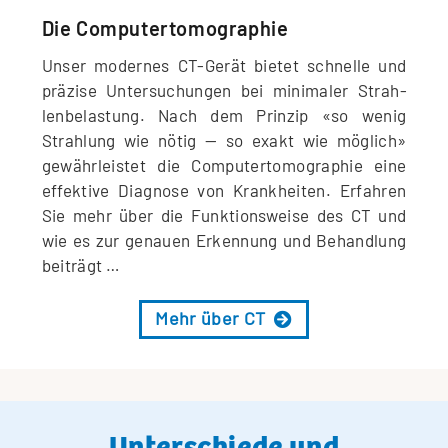
Die Computer­tomographie
Unser moder­nes CT-Gerät bie­tet schnel­le und
prä­zi­se Unter­su­chun­gen bei mini­ma­ler Strah­
len­be­las­tung. Nach dem Prin­zip «so wenig
Strah­lung wie nötig — so exakt wie mög­lich»
gewähr­leis­tet die Com­pu­ter­to­mo­gra­phie eine
effek­ti­ve Dia­gno­se von Krank­hei­ten. Erfah­ren
Sie mehr über die Funk­ti­ons­wei­se des CT und
wie es zur genau­en Erken­nung und Behand­lung
beiträgt …
Mehr über CT
Unterschiede und