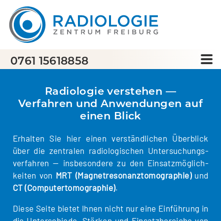
0761 15618858
Radiologie verstehen —
Verfahren und Anwendungen auf
einen Blick
Erhal­ten Sie hier einen ver­ständ­li­chen Über­blick
über die zen­tra­len radio­lo­gi­schen Unter­su­chungs­
ver­fah­ren — ins­be­son­de­re zu den Ein­satz­mög­lich­
kei­ten von
MRT (Magnet­re­so­nanz­to­mo­gra­phie)
und
CT (Com­pu­ter­to­mo­gra­phie)
.
Die­se Sei­te bie­tet Ihnen nicht nur eine Ein­füh­rung in
die Unter­schie­de, Stär­ken und Ein­satz­be­rei­che von