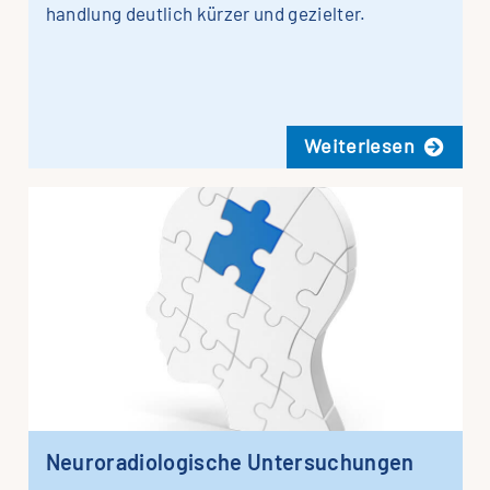
handlung deut­lich kür­zer und gezielter.
Wei­ter­le­sen
Neu­ro­ra­dio­lo­gi­sche Untersuchungen