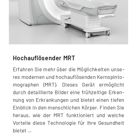
Hochauflösender MRT
Erfah­ren Sie mehr über die Mög­lich­kei­ten unse­
res moder­nen und hoch­auf­lö­sen­den Kern­spin­to­
mo­gra­phen (MRT). Die­ses Gerät ermög­licht
durch detail­lier­te Bil­der eine früh­zei­ti­ge Erken­
nung von Erkran­kun­gen und bie­tet einen tie­fen
Ein­blick in den mensch­li­chen Kör­per. Fin­den Sie
her­aus, wie der MRT funk­tio­niert und wel­che
Vor­tei­le die­se Tech­no­lo­gie für Ihre Gesund­heit
bietet …