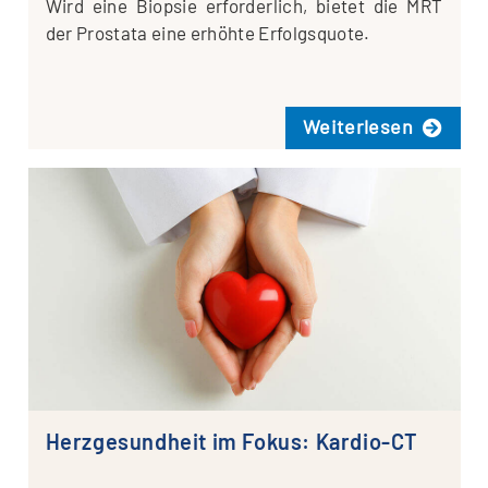
Wird eine Biop­sie erfor­der­lich, bie­tet die MRT
der Pro­sta­ta eine erhöh­te Erfolgsquote.
Wei­ter­le­sen
Herzgesundheit im Fokus: Kardio-CT