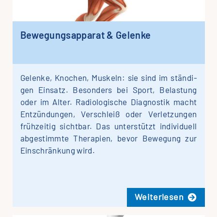
Bewe­gungs­ap­pa­rat & Gelenke
Gelen­ke, Kno­chen, Mus­keln: sie sind im stän­di­
gen Ein­satz. Beson­ders bei Sport, Be­lastung
oder im Alter. Ra­diolo­gische Dia­gnos­tik macht
Ent­zündungen, Ver­schleiß oder Ver­letzungen
früh­zeitig sicht­bar. Das unter­stützt indi­vi­du­ell
ab­ge­stimmte The­ra­pien, bevor Bewe­gung zur
Ein­schrän­kung wird.
Wei­ter­le­sen