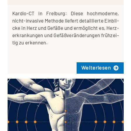
Kar­­dio-CT in Frei­burg: Die­se hoch­mo­der­ne,
nicht-inva­­si­­ve Metho­de lie­fert detail­lier­te Ein­bli­
cke in Herz und Gefä­ße und ermög­licht es, Herz­
er­kran­kun­gen und Gefäß­ver­än­de­run­gen früh­zei­
tig zu erkennen.
Wei­ter­le­sen