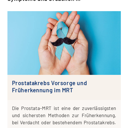
Prostatakrebs Vorsorge und
Früherkennung im MRT
Die Pro­sta­­ta-MRT ist eine der zuver­läs­sigs­ten
und sichers­ten Metho­den zur Früh­erken­nung,
bei Ver­dacht oder bestehendem Pro­sta­ta­krebs.