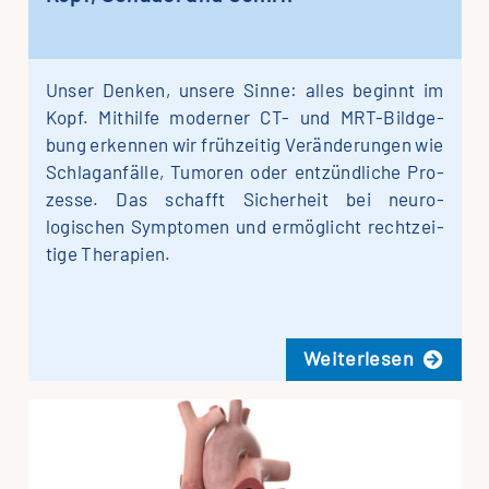
Unser Den­ken, unse­re Sin­ne: alles beginnt im
Kopf. Mit­hilfe mo­derner CT- und MRT-Bil­­d­­­ge­­
bung er­kennen wir früh­zeitig Ver­än­der­ungen wie
Schlag­an­fälle, Tumo­ren oder ent­zündliche Pro­
zesse. Das schafft Sicher­heit bei neuro­
logischen Sym­pto­men und er­mög­licht recht­zei­
ti­ge Therapien.
Wei­ter­le­sen