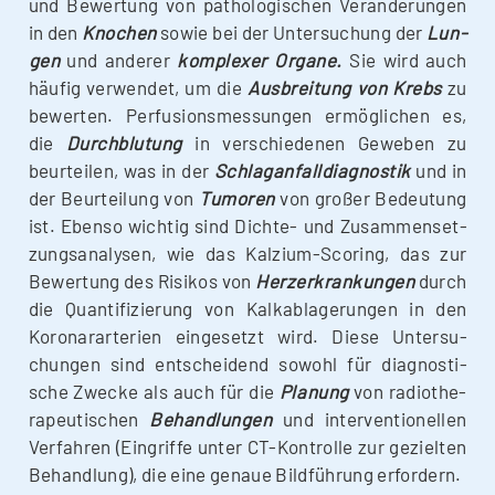
und Bewer­tung von patho­lo­gi­schen Ver­än­de­run­gen
in den
Kno­chen
sowie bei der Unter­su­chung der
Lun­
gen
und ande­rer
kom­ple­xer Orga­ne.
Sie wird auch
häu­fig ver­wen­det, um die
Aus­brei­tung von Krebs
zu
bewer­ten. Per­fu­si­ons­mes­sun­gen ermög­li­chen es,
die
Durch­blu­tung
in ver­schie­de­nen Gewe­ben zu
beur­tei­len, was in der
Schlag­an­fall­dia­gnos­tik
und in
der Beur­tei­lung von
Tumo­ren
von gro­ßer Bedeu­tung
ist. Eben­so wich­tig sind Dich­­te- und Zusam­men­set­
zungs­ana­ly­sen, wie das Kal­­zi­um-Scoring, das zur
Bewer­tung des Risi­kos von
Herz­er­kran­kun­gen
durch
die Quan­ti­fi­zie­rung von Kalk­ab­la­ge­run­gen in den
Koro­nar­ar­te­ri­en ein­ge­setzt wird. Die­se Unter­su­
chun­gen sind ent­schei­dend sowohl für dia­gnos­ti­
sche Zwe­cke als auch für die
Pla­nung
von radio­the­
ra­peu­ti­schen
Behand­lun­gen
und inter­ven­tio­nel­len
Ver­fah­ren (Ein­grif­fe unter CT-Kon­­­trol­­le zur geziel­ten
Behand­lung), die eine genaue Bild­füh­rung erfordern.