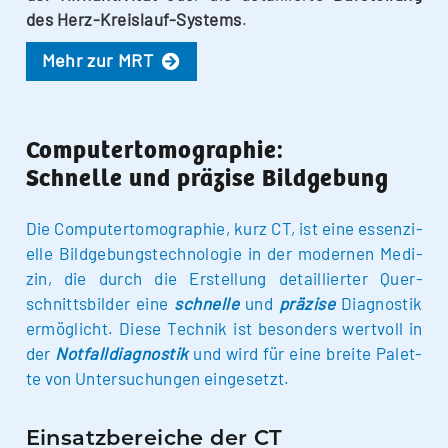
des Herz-Kreis­lauf-Sys­­tems
.
Mehr zur MRT
Computertomographie:
Schnelle und präzise Bildgebung
Die Com­pu­ter­to­mo­gra­phie, kurz CT, ist eine essen­zi­
el­le Bild­ge­bungs­tech­no­lo­gie in der moder­nen Medi­
zin, die durch die Erstel­lung detail­lier­ter Quer­
schnitts­bil­der eine
schnel­le
und
prä­zi­se
Dia­gnos­tik
ermög­licht. Die­se Tech­nik ist beson­ders wert­voll in
der
Not­fall­dia­gnos­tik
und wird für eine brei­te Palet­
te von Unter­su­chun­gen eingesetzt.
Einsatzbereiche der CT