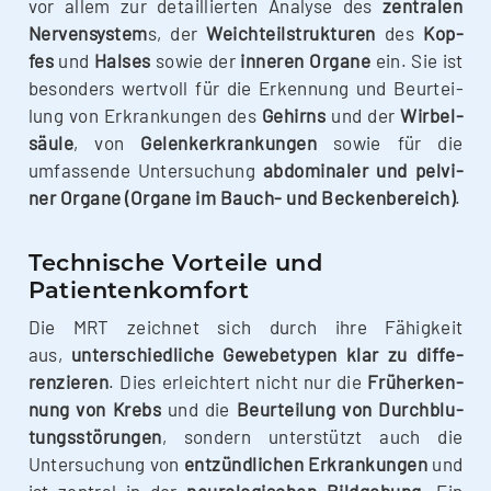
vor allem zur detail­lier­ten Ana­ly­se des
zen­tra­len
Ner­ven­sys­tem
s, der
Weich­teil­struk­tu­ren
des
Kop­
fes
und
Hal­ses
sowie der
inne­ren Orga­ne
ein. Sie ist
beson­ders wert­voll für die Erken­nung und Beur­tei­
lung von Erkran­kun­gen des
Gehirns
und der
Wir­bel­
säu­le
, von
Gelenk­er­kran­kun­gen
sowie für die
umfas­sen­de Unter­su­chung
abdo­mi­na­ler und pel­vi­
ner Orga­ne (Orga­ne im Bauch- und Becken­be­reich)
.
Technische Vorteile und
Patientenkomfort
Die MRT zeich­net sich durch ihre Fähig­keit
aus,
unter­schied­li­che Gewe­be­ty­pen klar zu dif­fe­
ren­zie­ren
. Dies erleich­tert nicht nur die
Früh­erken­
nung von Krebs
und die
Beur­tei­lung von Durch­blu­
tungs­stö­run­gen
, son­dern unter­stützt auch die
Unter­su­chung von
ent­zünd­li­chen Erkran­kun­gen
und
ist zen­tral in der
neu­ro­lo­gi­schen Bild­ge­bung
. Ein