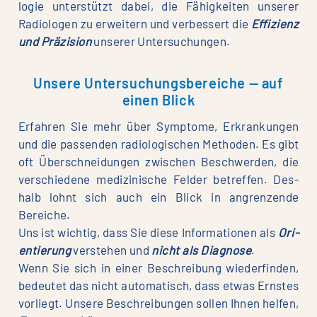
lo­gie unter­stützt dabei, die Fähig­kei­ten unse­rer
Radio­lo­gen zu erwei­tern und ver­bes­sert die
Effi­zi­enz
und Prä­zi­si­on
unse­rer Untersuchungen.
Unsere Untersuchungsbereiche — auf
einen Blick
Erfah­ren Sie mehr über Sym­pto­me, Erkran­kun­gen
und die pas­sen­den radio­lo­gi­schen Metho­den. Es gibt
oft Über­schnei­dun­gen zwi­schen Beschwer­den, die
ver­schie­de­ne medi­zi­ni­sche Fel­der betref­fen. Des­
halb lohnt sich auch ein Blick in angren­zen­de
Bereiche.
Uns ist wich­tig, dass Sie die­se Infor­ma­tio­nen als
Ori­
en­tie­rung
ver­ste­hen und
nicht als Dia­gno­se
.
Wenn Sie sich in einer Beschrei­bung wie­der­fin­den,
bedeu­tet das nicht auto­ma­tisch, dass etwas Erns­tes
vor­liegt. Unse­re Beschrei­bun­gen sol­len Ihnen hel­fen,