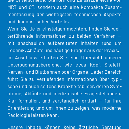
MRT und CT, son­dern auch eine kom­pak­te Zusam­
men­fas­sung der wich­tigs­ten tech­ni­schen Aspek­te
und dia­gnos­ti­schen Vorteile.
Wenn Sie tie­fer ein­stei­gen möch­ten, fin­den Sie wei­
ter­füh­ren­de Infor­ma­tio­nen zu bei­den Ver­fah­ren —
mit anschau­lich auf­be­rei­te­ten Inhal­ten rund um
Tech­nik, Abläu­fe und häu­fi­ge Fra­gen aus der Praxis.
Im Anschluss erhal­ten Sie eine Über­sicht unse­rer
Unter­su­chungs­be­rei­che, wie etwa Kopf, Ske­lett,
Ner­­ven- und Blut­bah­nen oder Orga­ne. Jeder Bereich
führt Sie zu ver­tie­fen­den Infor­ma­tio­nen über typi­
sche und auch sel­te­ne Krank­heits­bil­der, deren Sym­
pto­me, Abläu­fe und medi­zi­ni­sche Fra­ge­stel­lun­gen.
Klar for­mu­liert und ver­ständ­lich erklärt — für Ihre
Ori­en­tie­rung und um Ihnen zu zei­gen, was moder­ne
Radio­lo­gie leis­ten kann.
Unse­re Inhal­te kön­nen kei­ne ärzt­li­che Bera­tung