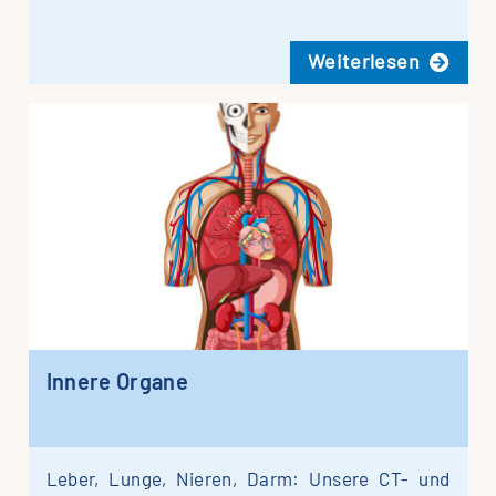
Wei­ter­le­sen
Inne­re Organe
Leber, Lun­ge, Nie­ren, Darm: Unse­re CT- und