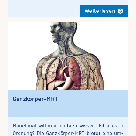
Wei­ter­le­sen
Ganz­kör­per-MRT
Manch­mal will man ein­fach wis­sen: Ist alles in
Ord­nung? Die Gan­­z­­­kör­­per-MRT bie­tet eine um­