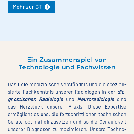
Mehr zur CT
Ein Zusammenspiel von
Technologie und Fachwissen
Das tie­fe medi­zi­ni­sche Ver­ständ­nis und die spe­zia­li­
sier­te Fach­kennt­nis unse­rer Radio­lo­gen in der
dia­
gnos­ti­schen Radio­lo­gie
und
Neu­ro­ra­dio­lo­gie
sind
das Herz­stück unse­rer Pra­xis. Die­se Exper­ti­se
ermög­licht es uns, die fort­schritt­li­chen tech­ni­schen
Gerä­te opti­mal ein­zu­set­zen und so die Genau­ig­keit
unse­rer Dia­gno­sen zu maxi­mie­ren. Unse­re Tech­no­