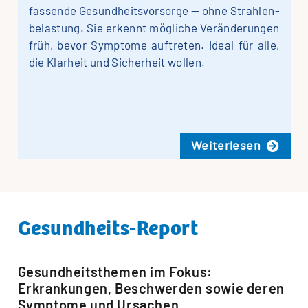
fassende Ge­sund­heits­vor­sorge — ohne Strah­len­
be­lastung. Sie er­kennt mög­liche Ver­änderungen
früh, bevor Sym­pto­me auf­treten. Ide­al für alle,
die Klar­heit und Sicher­heit wollen.
Wei­ter­le­sen
Gesundheits-Report
Gesundheitsthemen im Fokus:
Erkrankungen, Beschwerden sowie deren
Symptome und Ursachen …