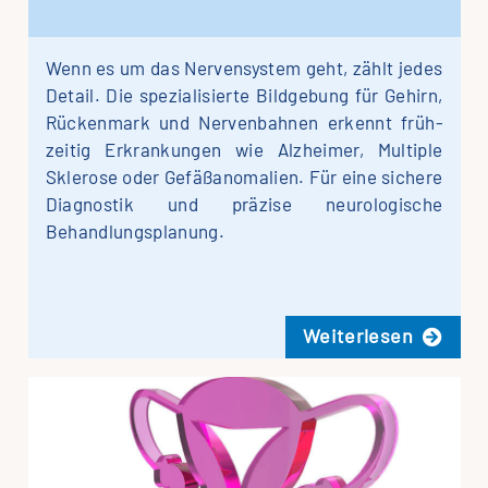
Wenn es um das Nerven­system geht, zählt jedes
Detail. Die spe­zialisierte Bild­ge­bung für Gehirn,
Rücken­mark und Nerven­bahnen erkennt früh­
zeitig Er­krankungen wie Alz­heimer, Mul­ti­ple
Skle­ro­se oder Ge­fäß­ano­malien. Für eine siche­re
Dia­gnos­tik und prä­zi­se neuro­logische
Behandlungsplanung.
Wei­ter­le­sen