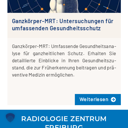
Ganzkörper-MRT: Untersuchungen für
umfassenden Gesundheitsschutz
Gan­z­­kör­­per-MRT: Umfas­sen­de Gesund­heits­ana­
ly­se für ganz­heit­li­chen Schutz. Erhal­ten Sie
detail­lier­te Ein­bli­cke in Ihren Gesund­heits­zu­
stand, die zur Früh­erken­nung bei­tra­gen und prä­
ven­ti­ve Medi­zin ermöglichen.
Wei­ter­le­sen
RADIO­LO­GIE ZEN­TRUM
FREIBURG