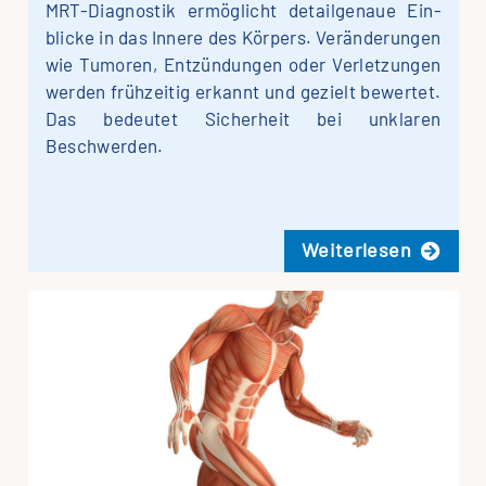
MRT-Dia­­gnos­­tik er­mög­licht detail­genaue Ein­
blicke in das Inne­re des Kör­pers. Ver­änderungen
wie Tu­moren, Ent­zündungen oder Ver­letzungen
wer­den früh­zeitig er­kannt und ge­zielt be­wertet.
Das be­deutet Sicher­heit bei un­klaren
Beschwerden.
Wei­ter­le­sen