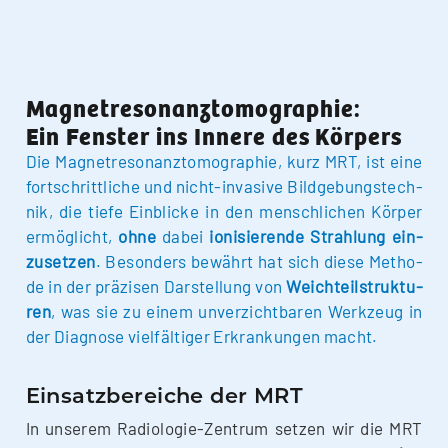
Magnetresonanztomographie:
Ein Fenster ins Innere des Körpers
Die Magnet­re­so­nanz­to­mo­gra­phie, kurz MRT, ist eine
fort­schritt­li­che und nicht-inva­­si­­ve Bild­ge­bungs­tech­
nik, die tie­fe Ein­bli­cke in den mensch­li­chen Kör­per
ermög­licht,
ohne
dabei
ioni­sie­ren­de Strah­lung ein­
zu­set­zen
. Beson­ders bewährt hat sich die­se Metho­
de in der prä­zi­sen Dar­stel­lung von
Weich­teil­struk­tu­
ren
, was sie zu einem unver­zicht­ba­ren Werk­zeug in
der Dia­gno­se viel­fäl­ti­ger Erkran­kun­gen macht.
Einsatzbereiche der MRT
In unse­rem Radio­­lo­­gie-Zen­­trum set­zen wir die MRT