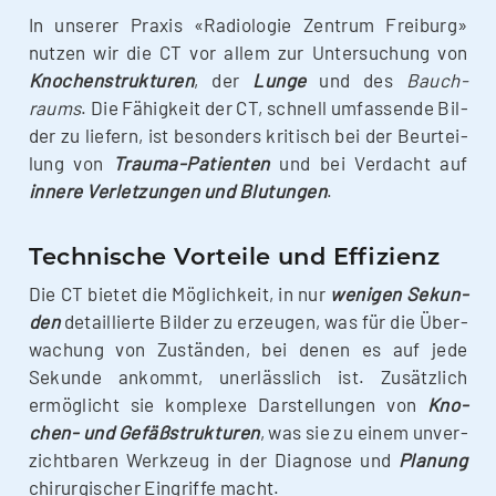
In unse­rer Pra­xis «Radio­lo­gie Zen­trum Frei­burg»
nut­zen wir die CT vor allem zur Unter­su­chung von
Kno­chen­struk­tu­ren
, der
Lun­ge
und des
Bauch­
raums
. Die Fähig­keit der CT, schnell umfas­sen­de Bil­
der zu lie­fern, ist beson­ders kri­tisch bei der Beur­tei­
lung von
Trau­­ma-Pati­en­­ten
und bei Ver­dacht auf
inne­re Ver­let­zun­gen und Blu­tun­gen
.
Technische Vorteile und Effizienz
Die CT bie­tet die Mög­lich­keit, in nur
weni­gen Sekun­
den
detail­lier­te Bil­der zu erzeu­gen, was für die Über­
wa­chung von Zustän­den, bei denen es auf jede
Sekun­de ankommt, uner­läss­lich ist. Zusätz­lich
ermög­licht sie kom­ple­xe Dar­stel­lun­gen von
Kno­
chen- und Gefäß­struk­tu­ren
, was sie zu einem unver­
zicht­ba­ren Werk­zeug in der Dia­gno­se und
Pla­nung
chir­ur­gi­scher Ein­grif­fe macht.