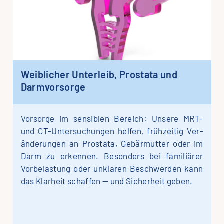
Weib­li­cher Unter­leib, Pro­sta­ta und
Darmvorsorge
Vor­sor­ge im sen­si­blen Bereich: Unse­re MRT-
und CT-Unter­­­su­chun­­gen hel­fen, früh­zeitig Ver­
än­de­rungen an Pro­sta­ta, Gebär­mutter oder im
Darm zu er­kennen. Be­sonders bei fami­liä­rer
Vor­be­lastung oder un­klaren Be­schwerden kann
das Klar­heit schaf­fen — und Sicher­heit geben.