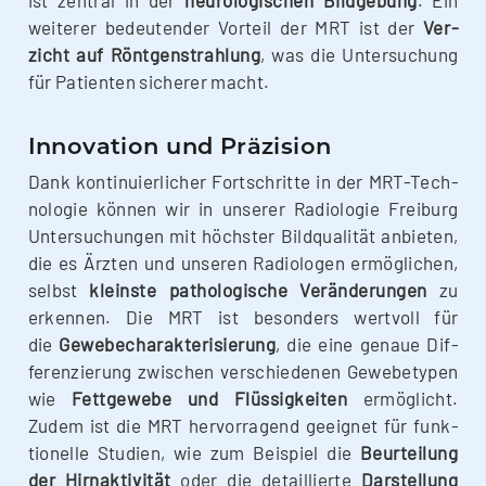
wei­te­rer bedeu­ten­der Vor­teil der MRT ist der
Ver­
zicht auf Rönt­gen­strah­lung
, was die Unter­su­chung
für Pati­en­ten siche­rer macht.
Innovation und Präzision
Dank kon­ti­nu­ier­li­cher Fort­schrit­te in der MRT-Tech­­
no­­lo­­gie kön­nen wir in unse­rer Radio­lo­gie Frei­burg
Unter­su­chun­gen mit höchs­ter Bild­qua­li­tät anbie­ten,
die es Ärz­ten und unse­ren Radio­lo­gen ermög­li­chen,
selbst
kleins­te patho­lo­gi­sche Ver­än­de­run­gen
zu
erken­nen. Die MRT ist beson­ders wert­voll für
die
Gewe­be­cha­rak­te­ri­sie­rung
, die eine genaue Dif­
fe­ren­zie­rung zwi­schen ver­schie­de­nen Gewe­be­ty­pen
wie
Fett­ge­we­be und Flüs­sig­kei­ten
ermög­licht.
Zudem ist die MRT her­vor­ra­gend geeig­net für funk­
tio­nel­le Stu­di­en, wie zum Bei­spiel die
Beur­tei­lung
der Hirn­ak­ti­vi­tät
oder die detail­lier­te
Dar­stel­lung