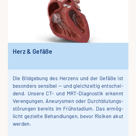
Herz & Gefäße
Die Bild­ge­bung des Her­zens und der Gefä­ße ist
be­sonders sen­si­bel — und gleich­zeitig ent­schei­
dend. Unse­re CT- und MRT-Dia­­gnos­­tik er­kennt
Ver­engungen, Aneu­rys­men oder Durch­blu­tungs­
störungen be­reits im Früh­stadium. Das er­mög­
licht ge­zielte Be­handlungen, bevor Risi­ken akut
werden.