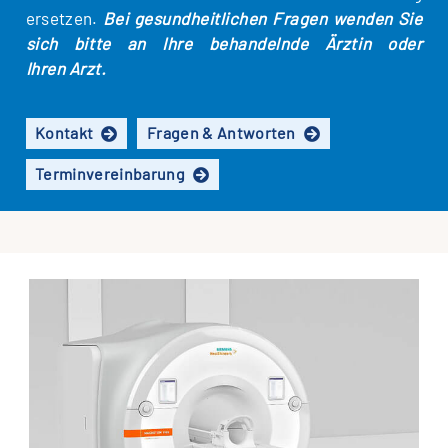
erset­zen.
Bei gesund­heit­li­chen Fra­gen wen­den Sie
sich bit­te an Ihre behan­deln­de Ärz­tin oder
Ihren Arzt.
Kon­takt
Fra­gen & Antworten
Termin­ver­ein­bar­ung