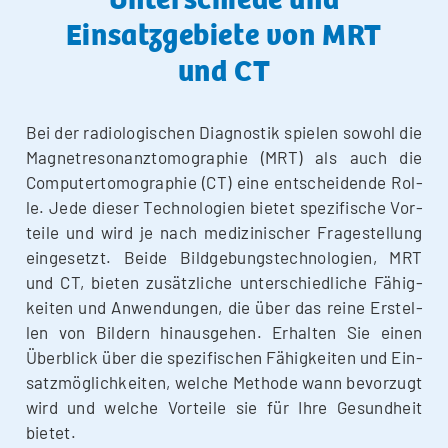
Einsatzgebiete von MRT
und CT
Bei der radio­lo­gi­schen Dia­gnos­tik spie­len sowohl die
Magnet­re­so­nanz­to­mo­gra­phie (MRT) als auch die
Com­pu­ter­to­mo­gra­phie (CT) eine ent­schei­den­de Rol­
le. Jede die­ser Tech­no­lo­gien bie­tet spe­zi­fi­sche Vor­
tei­le und wird je nach medi­zi­ni­scher Fra­ge­stel­lung
ein­ge­setzt. Bei­de Bild­ge­bungs­tech­no­lo­gien, MRT
und CT, bie­ten zusätz­li­che unter­schied­li­che Fähig­
kei­ten und Anwen­dun­gen, die über das rei­ne Erstel­
len von Bil­dern hin­aus­ge­hen. Erhal­ten Sie einen
Über­blick über die spe­zi­fi­schen Fähig­kei­ten und Ein­
satz­mög­lich­kei­ten, wel­che Metho­de wann bevor­zugt
wird und wel­che Vor­tei­le sie für Ihre Gesund­heit
bietet.