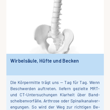
Wir­bel­säu­le, Hüf­te und Becken
Die Kör­per­mit­te trägt uns — Tag für Tag. Wenn
Be­schwerden auf­treten, lie­fern ge­zielte MRT-
und CT-Unter­­­su­chun­­gen Klar­heit über Band­
scheiben­vor­fälle, Arthro­se oder Spinal­kanal­ver­
engungen. So wird der Weg zur rich­ti­gen Be­